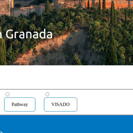
n Granada
Pathway
VISADO