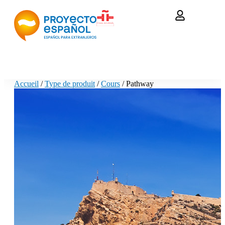
Accueil
/
Type de produit
/
Cours
/ Pathway