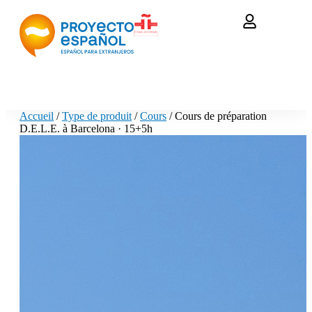
Accueil
/
Type de produit
/
Cours
/ Cours de préparation
D.E.L.E. à Barcelona · 15+5h